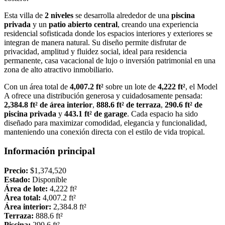
Esta villa de
2 niveles
se desarrolla alrededor de una
piscina
privada
y un
patio abierto central
, creando una experiencia
residencial sofisticada donde los espacios interiores y exteriores se
integran de manera natural. Su diseño permite disfrutar de
privacidad, amplitud y fluidez social, ideal para residencia
permanente, casa vacacional de lujo o inversión patrimonial en una
zona de alto atractivo inmobiliario.
Con un área total de
4,007.2 ft²
sobre un lote de
4,222 ft²
, el Model
A ofrece una distribución generosa y cuidadosamente pensada:
2,384.8 ft² de área interior
,
888.6 ft² de terraza
,
290.6 ft² de
piscina privada
y
443.1 ft² de garage
. Cada espacio ha sido
diseñado para maximizar comodidad, elegancia y funcionalidad,
manteniendo una conexión directa con el estilo de vida tropical.
Información principal
Precio:
$1,374,520
Estado:
Disponible
Área de lote:
4,222 ft²
Área total:
4,007.2 ft²
Área interior:
2,384.8 ft²
Terraza:
888.6 ft²
Piscina:
290.6 ft²