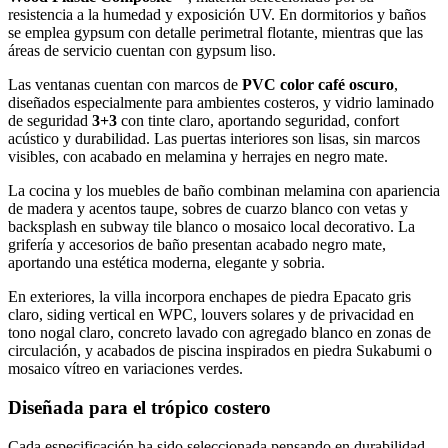
resistencia a la humedad y exposición UV. En dormitorios y baños
se emplea gypsum con detalle perimetral flotante, mientras que las
áreas de servicio cuentan con gypsum liso.
Las ventanas cuentan con marcos de
PVC color café oscuro
,
diseñados especialmente para ambientes costeros, y vidrio laminado
de seguridad
3+3
con tinte claro, aportando seguridad, confort
acústico y durabilidad. Las puertas interiores son lisas, sin marcos
visibles, con acabado en melamina y herrajes en negro mate.
La cocina y los muebles de baño combinan melamina con apariencia
de madera y acentos taupe, sobres de cuarzo blanco con vetas y
backsplash en subway tile blanco o mosaico local decorativo. La
grifería y accesorios de baño presentan acabado negro mate,
aportando una estética moderna, elegante y sobria.
En exteriores, la villa incorpora enchapes de piedra Epacato gris
claro, siding vertical en WPC, louvers solares y de privacidad en
tono nogal claro, concreto lavado con agregado blanco en zonas de
circulación, y acabados de piscina inspirados en piedra Sukabumi o
mosaico vítreo en variaciones verdes.
Diseñada para el trópico costero
Cada especificación ha sido seleccionada pensando en durabilidad,