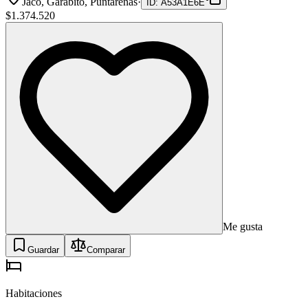
Jaco, Garabito, Puntarenas
·
ID
:
A53A1E6E
$1.374.520
Me gusta
Guardar
Comparar
Habitaciones