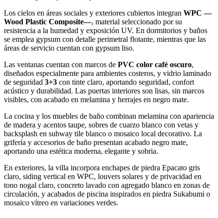
Los cielos en áreas sociales y exteriores cubiertos integran
WPC —
Wood Plastic Composite—
, material seleccionado por su
resistencia a la humedad y exposición UV. En dormitorios y baños
se emplea gypsum con detalle perimetral flotante, mientras que las
áreas de servicio cuentan con gypsum liso.
Las ventanas cuentan con marcos de
PVC color café oscuro
,
diseñados especialmente para ambientes costeros, y vidrio laminado
de seguridad
3+3
con tinte claro, aportando seguridad, confort
acústico y durabilidad. Las puertas interiores son lisas, sin marcos
visibles, con acabado en melamina y herrajes en negro mate.
La cocina y los muebles de baño combinan melamina con apariencia
de madera y acentos taupe, sobres de cuarzo blanco con vetas y
backsplash en subway tile blanco o mosaico local decorativo. La
grifería y accesorios de baño presentan acabado negro mate,
aportando una estética moderna, elegante y sobria.
En exteriores, la villa incorpora enchapes de piedra Epacato gris
claro, siding vertical en WPC, louvers solares y de privacidad en
tono nogal claro, concreto lavado con agregado blanco en zonas de
circulación, y acabados de piscina inspirados en piedra Sukabumi o
mosaico vítreo en variaciones verdes.