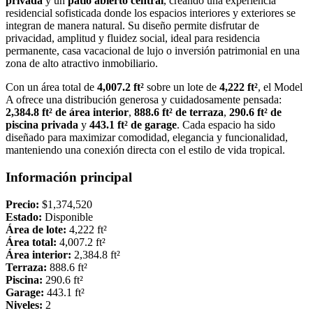
privada
y un
patio abierto central
, creando una experiencia
residencial sofisticada donde los espacios interiores y exteriores se
integran de manera natural. Su diseño permite disfrutar de
privacidad, amplitud y fluidez social, ideal para residencia
permanente, casa vacacional de lujo o inversión patrimonial en una
zona de alto atractivo inmobiliario.
Con un área total de
4,007.2 ft²
sobre un lote de
4,222 ft²
, el Model
A ofrece una distribución generosa y cuidadosamente pensada:
2,384.8 ft² de área interior
,
888.6 ft² de terraza
,
290.6 ft² de
piscina privada
y
443.1 ft² de garage
. Cada espacio ha sido
diseñado para maximizar comodidad, elegancia y funcionalidad,
manteniendo una conexión directa con el estilo de vida tropical.
Información principal
Precio:
$1,374,520
Estado:
Disponible
Área de lote:
4,222 ft²
Área total:
4,007.2 ft²
Área interior:
2,384.8 ft²
Terraza:
888.6 ft²
Piscina:
290.6 ft²
Garage:
443.1 ft²
Niveles:
2