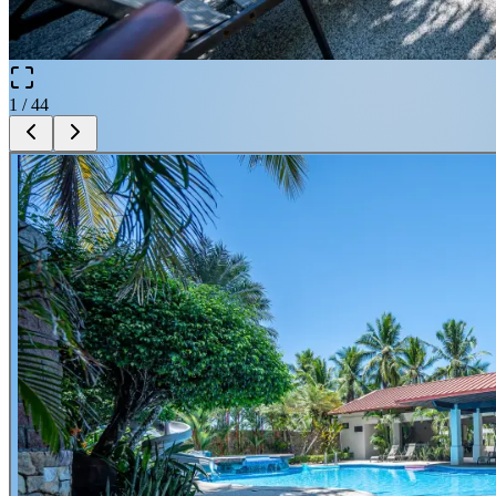
1
/
44