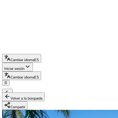
Cambiar idioma
ES
Iniciar sesión
Cambiar idioma
ES
☰
Volver a la búsqueda
Compartir